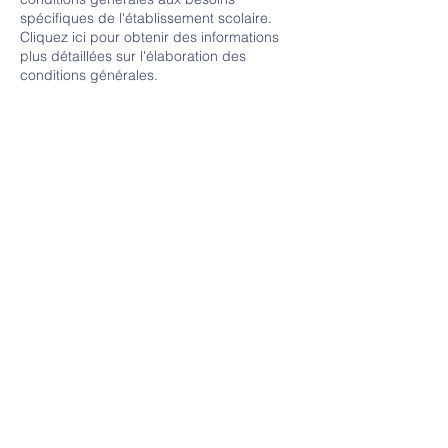
spécifiques de l'établissement scolaire.
Cliquez ici pour obtenir des informations
plus détaillées sur l'élaboration des
conditions générales.
Nous contacter
Tél :509
+509 32 42 7821
E-mail :
info@webips.com